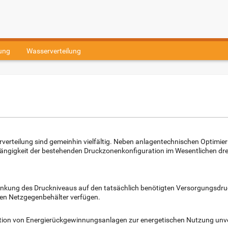
ung
Wasserverteilung
verteilung sind gemeinhin vielfältig. Neben anlagentechnischen Optimieru
ängigkeit der bestehenden Druckzonenkonfiguration im Wesentlichen drei
senkung des Druckniveaus auf den tatsächlich benötigten Versorgungsdr
en Netzgegenbehälter verfügen.
llation von Energierückgewinnungsanlagen zur energetischen Nutzung un