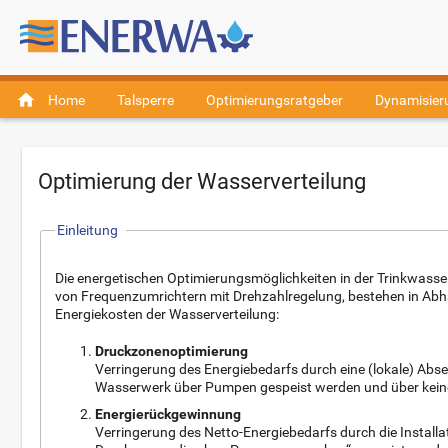
home
Home
Talsperre
Optimierungsratgeber
Dynamisier
Optimierung der Wasserverteilung
Einleitung
Die energetischen Optimierungsmöglichkeiten in der Trinkwasser
von Frequenzumrichtern mit Drehzahlregelung, bestehen in Abh
Energiekosten der Wasserverteilung:
Druckzonenoptimierung
Verringerung des Energiebedarfs durch eine (lokale) Ab
Wasserwerk über Pumpen gespeist werden und über kein
Energierückgewinnung
Verringerung des Netto-Energiebedarfs durch die Insta