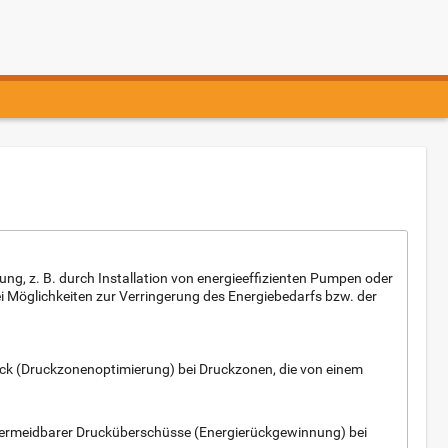
ng, z. B. durch Installation von energieeffizienten Pumpen oder
 Möglichkeiten zur Verringerung des Energiebedarfs bzw. der
uck (Druckzonenoptimierung) bei Druckzonen, die von einem
vermeidbarer Drucküberschüsse (Energierückgewinnung) bei