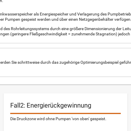
n.
inkwasserspeicher als Energiespeicher und Verlagerung des Pumpbetriebs
ber Pumpen gespeist werden und über einen Netzgegenbehälter verfügen
nd des Rohrleitungssystems durch eine größere Dimensionierung der Leitu
ngen (geringere Fließgeschwindigkeit = zunehmende Stagnation) jedoch für
rden Sie schrittweise durch das zugehörige Optimierungsbeispiel geführt.
Fall2: Energierückgewinnung
Die Druckzone wird ohne Pumpen 'von oben' gespeist.