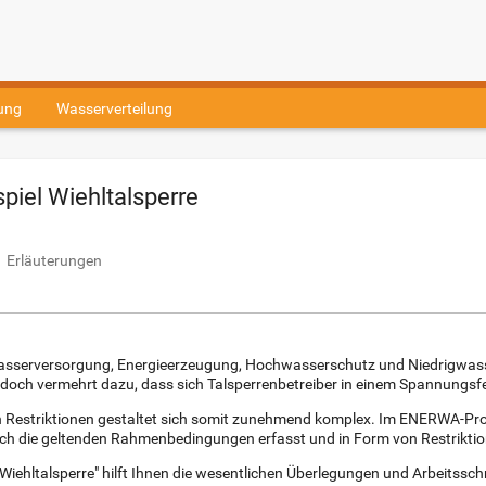
ung
Wasserverteilung
piel Wiehltalsperre
Erläuterungen
nkwasserversorgung, Energieerzeugung, Hochwasserschutz und Niedrigwas
doch vermehrt dazu, dass sich Talsperrenbetreiber in einem Spannungsfel
en Restriktionen gestaltet sich somit zunehmend komplex. Im ENERWA-Proj
ch die geltenden Rahmenbedingungen erfasst und in Form von Restriktio
Wiehltalsperre" hilft Ihnen die wesentlichen Überlegungen und Arbeitssch