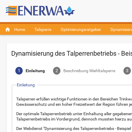
home
Home
Talsperre
Optimierungsratgeber
Dynamisier
Dynamisierung des Talperrenbetriebs - Beis
1
2
3
Einleitung
Beschreibung Wiehltalsperre
Einleitung
Talsperren erfüllen wichtige Funktionen in den Bereichen Tri
Gewässerschutz und ein hoher Freizeitwert der Region führen je
Der optimale Talsperrenbetrieb unter Einhaltung aller gegeben
Talsperrenbetriebs im Vordergrund, dennoch mussten hierzu au
Der Webdienst "Dynamisierung des Talsperrenbetriebs - Beispiel 