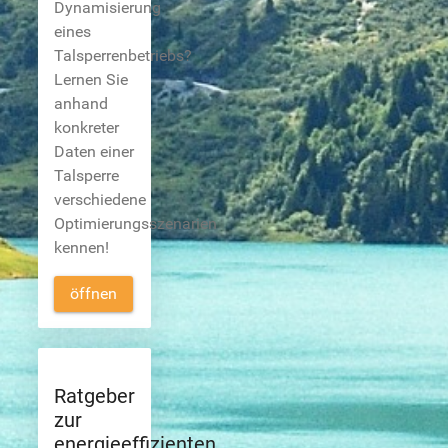
Dynamisierung
eines
Talsperrenbetriebs?
Lernen Sie
anhand
konkreter
Daten einer
Talsperre
verschiedene
Optimierungsszenarien
kennen!
öffnen
Ratgeber
zur
energieeffizienten