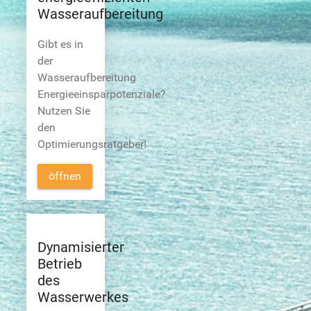
Wasseraufbereitung
Gibt es in
der
Wasseraufbereitung
Energieeinsparpotenziale?
Nutzen Sie
den
Optimierungsratgeber!
öffnen
Dynamisierter
Betrieb
des
Wasserwerkes