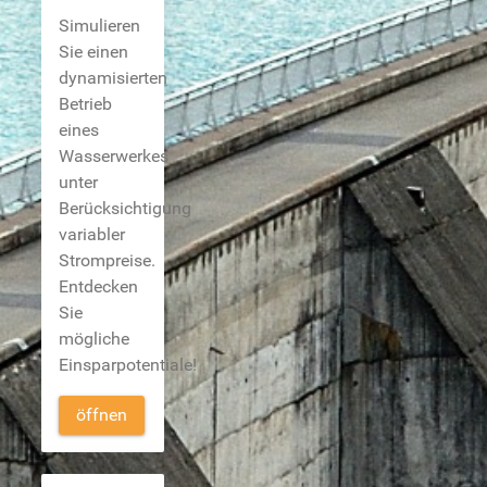
Simulieren
Sie einen
dynamisierten
Betrieb
eines
Wasserwerkes
unter
Berücksichtigung
variabler
Strompreise.
Entdecken
Sie
mögliche
Einsparpotentiale!
öffnen