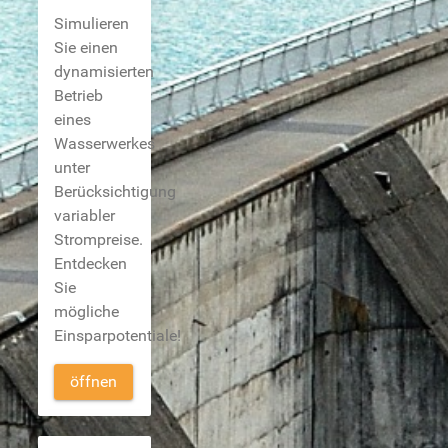
Simulieren
Sie einen
dynamisierten
Betrieb
eines
Wasserwerkes
unter
Berücksichtigung
variabler
Strompreise.
Entdecken
Sie
mögliche
Einsparpotentiale!
öffnen