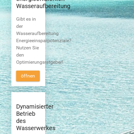
Wasseraufbereitung
Gibt es in
der
Wasseraufbereitung
Energieeinsparpotenziale?
Nutzen Sie
den
Optimierungsratgeber!
öffnen
Dynamisierter
Betrieb
des
Wasserwerkes