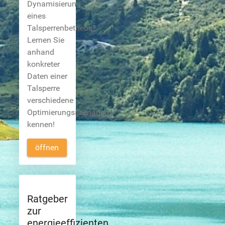
Dynamisierung
eines
Talsperrenbetriebs?
Lernen Sie
anhand
konkreter
Daten einer
Talsperre
verschiedene
Optimierungsszenarien
kennen!
öffnen
Ratgeber
zur
energieeffizienten