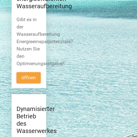
Wasseraufbereitung
Gibt es in
der
Wasseraufbereitung
Energieeinsparpotenziale?
Nutzen Sie
den
Optimierungsratgeber!
öffnen
Dynamisierter
Betrieb
des
Wasserwerkes