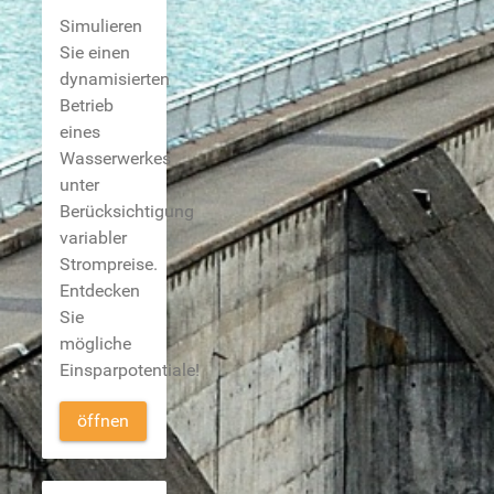
Simulieren
Sie einen
dynamisierten
Betrieb
eines
Wasserwerkes
unter
Berücksichtigung
variabler
Strompreise.
Entdecken
Sie
mögliche
Einsparpotentiale!
öffnen