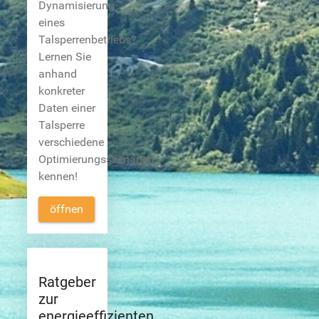
Dynamisierung
eines
Talsperrenbetriebs?
Lernen Sie
anhand
konkreter
Daten einer
Talsperre
verschiedene
Optimierungsszenarien
kennen!
öffnen
Ratgeber
zur
energieeffizienten