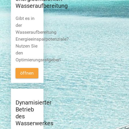
Wasseraufbereitung
Gibt es in
der
Wasseraufbereitung
Energieeinsparpotenziale?
Nutzen Sie
den
Optimierungsratgeber!
öffnen
Dynamisierter
Betrieb
des
Wasserwerkes