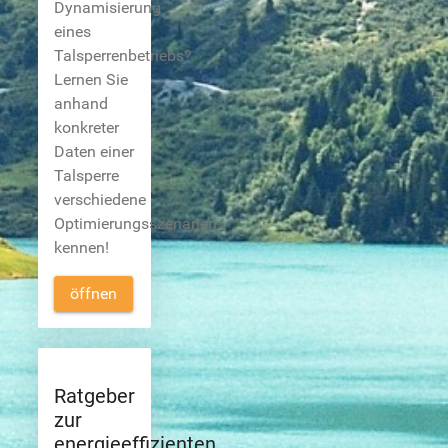
Dynamisierung
eines
Talsperrenbetriebs?
Lernen Sie
anhand
konkreter
Daten einer
Talsperre
verschiedene
Optimierungsszenarien
kennen!
öffnen
Ratgeber
zur
energieeffizienten