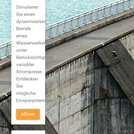
Simulieren
Sie einen
dynamisierten
Betrieb
eines
Wasserwerkes
unter
Berücksichtigung
variabler
Strompreise.
Entdecken
Sie
mögliche
Einsparpotentiale!
öffnen